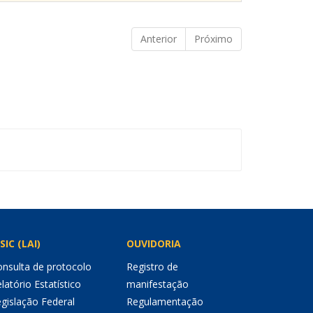
Anterior
Próximo
SIC (LAI)
OUVIDORIA
nsulta de protocolo
Registro de
latório Estatístico
manifestação
gislação Federal
Regulamentação