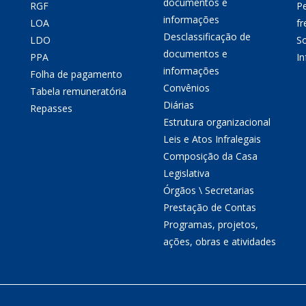
documentos e
RGF
P
informações
LOA
fr
Desclassificação de
LDO
So
documentos e
PPA
I
informações
Folha de pagamento
Convênios
Tabela remuneratória
Diárias
Repasses
Estrutura organizacional
Leis e Atos Infralegais
Composição da Casa
Legislativa
Órgãos \ Secretarias
Prestação de Contas
Programas, projetos,
ações, obras e atividades