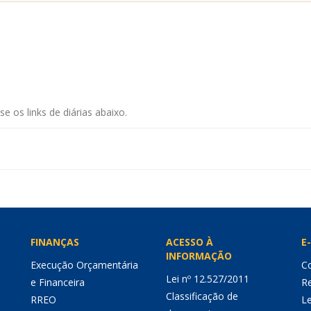
e os links de diárias abaixo.
FINANÇAS
ACESSO À
E-
INFORMAÇÃO
Execução Orçamentária
Co
Lei nº 12.527/2011
e Financeira
Re
Classificação de
RREO
Le