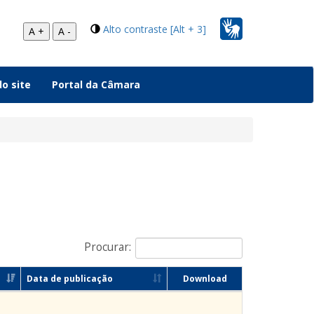
Alto contraste [Alt + 3]
A +
A -
o site
Portal da Câmara
Procurar:
Data de publicação
Download