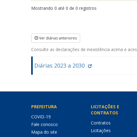
Mostrando 0 até 0 de 0 registros
Ver diárias anteriores
Consulte as declarações de inexistência acima e acess
Diárias 2023 a 2030
PREFEITURA
LICITAÇÕES E
CONTRATOS
COVID-19
Contratos
Fale conosco
Licitações
Mapa do site