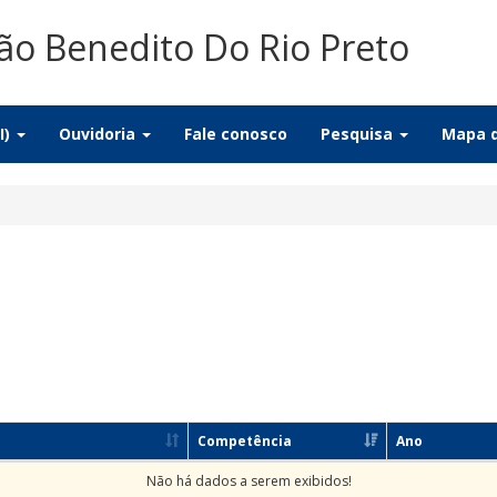
ão Benedito Do Rio Preto
I)
Ouvidoria
Fale conosco
Pesquisa
Mapa d
Competência
Ano
Não há dados a serem exibidos!